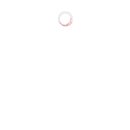
актериальное "Рецепты бабу
 в линейке уже полюбившегося домашнего мыла, теперь с