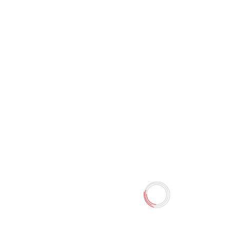
Канцелярский нож K-80
18мм (Katenai)
0 отзывов
Наличие:
Нет в наличии
Ширина лезвия: 18мм. Назначение: канцелярский. Тип
механизма фиксации: защелка. Наличие металлических
направляющих: Нет. Возвратная пружина: Нет.
Количество
-
+