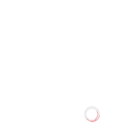
Чернила для маркеров для
доски (зелёный) Китай
0 отзывов
Наличие:
Нет в наличии
Предназначены для письма на всех типах белых
магнитно-маркерных досок. Очень практичны,
незаменимы во время проведения презентаций,
совещаний, уроков и заметок.
Количество
-
+