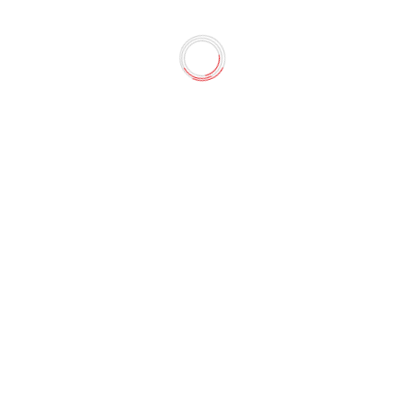
астиковых пружин GBC CombB
ind® C200 идеально подойдет для среднего объема работ 
а одну загрузку и переплета до 330 листов, используя пр
истов сделают брошюрование документ...