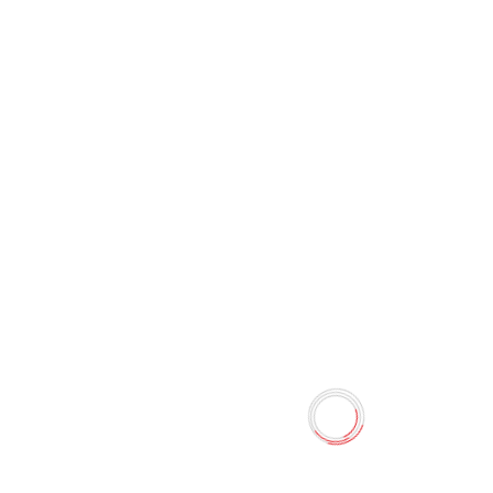
Уничтожитель документов
(шредер) Leitz IQ Home slim
Office
0 отзывов
Наличие:
Нет в наличии
Это новый стильный шредер в компактном дизайне от
Leitz, который идеально подходит для домашнего офиса.
Технология анти-замятия, тихая работа двигателя и
увеличенное время работы привнесут в ваш домашний
офис функциональность и стиль. Уничтожает 10 листов
формата A4 с корзиной объемом 23л и удобной