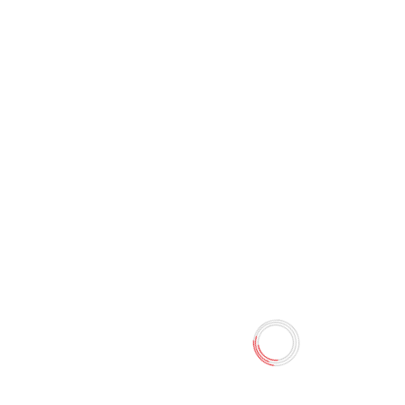
Уничтожитель бумаг 7л
SH74D (Office Genius)
0 отзывов
Наличие:
Нет в наличии
Уничтожитель бумаг 7л SH74D (Office Genius)
Количество
-
+