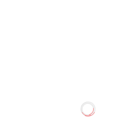
Накопитель Lenovo F510 2
ТБ
0 отзывов
Наличие:
Нет в наличии
ПОРТАТИВНОЕ УСТРОЙСТВО ДЛЯ ХРАНЕНИЯ И
ПЕРЕНОСА ДАННЫХ Изящный дизайн Портативный
жесткий диск, кабель Micro-USB - USB 3.0, краткая
инструкция пользователя
Количество
-
+