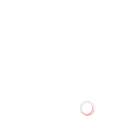
Карта памяти Hikvision 16 Гб
0 отзывов
Наличие:
Нет в наличии
КАРТА ПАМЯТИ ДЛЯ ХРАНЕНИЯ И ПЕРЕНОСА
МУЛЬТИМЕДИЙНЫХ ДАННЫХ, МОЖЕТ
ИСПОЛЬЗОВАТЬСЯ В ЛЮБЫХ УСТРОЙСТВАХ
ПОДДЕРЖИВАЮЩИХ ФОРМАТ MicroSDXC В комплекте
имеется адаптер-переходник с MicroSD на SD с
механической блокировкой записи...
Количество
-
+