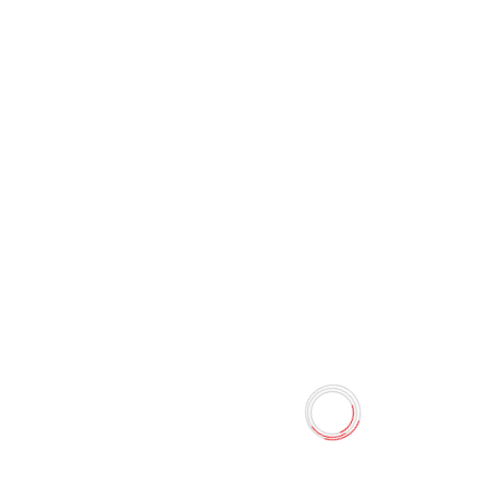
Карта памяти Lexar 32 Гб
0 отзывов
Наличие:
Нет в наличии
КАРТА ПАМЯТИ ДЛЯ ХРАНЕНИЯ И ПЕРЕНОСА
МУЛЬТИМЕДИЙНЫХ ДАННЫХ, МОЖЕТ
ИСПОЛЬЗОВАТЬСЯ В ЛЮБЫХ УСТРОЙСТВАХ
ПОДДЕРЖИВАЮЩИХ ФОРМАТ MicroSDHC
Количество
-
+