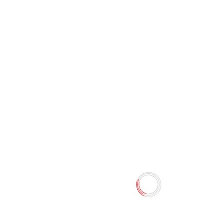
Калькулятор 14-digit JS-5015
JOINUS
0 отзывов
100.00 TMT
Наличие:
Есть в наличии
Количество
-
+