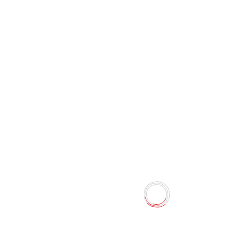
Накопитель (Флэш карт) USB
Hikvision M200 32 ГБ USB2.0
METAL
0 отзывов
80.00 TMT
Наличие:
Есть в наличии
УНИВЕРСАЛЬНЫЙ USB-ФЛЕШ-НАКОПИТЕЛЬ
Количество
-
+