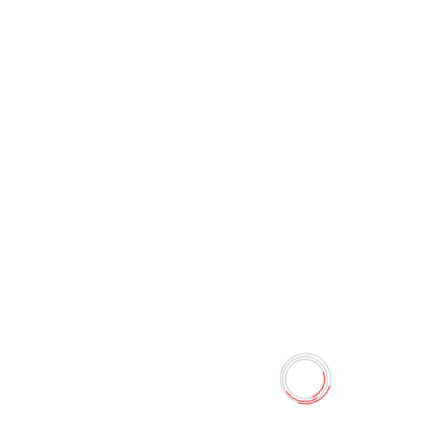
Тетрадь (12 л.) в косую
линию Depder TKM
0 отзывов
Наличие:
Нет в наличии
Тетрадь (12 л.) в линию Depder TKM.
Количество
-
+