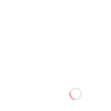
Статуетки собачки
0 отзывов
61.20 TMT
68.00 TMT
Наличие:
Есть в наличии
Керамическая копилка Щенок. Недорогой и очень
милый подарок. Размер: 13*6 см.
Количество
-
+