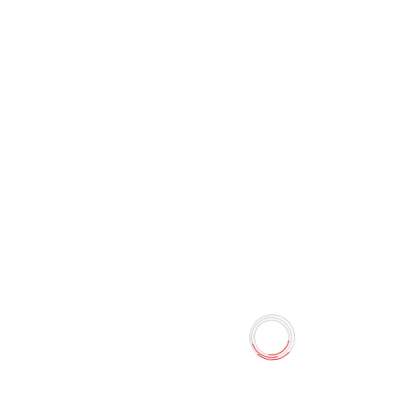
Статуетка Mikki для
хронения мелких вещей XH-
202177
0 отзывов
Наличие:
Нет в наличии
Статуэтка Mikki. Стильный дизайн украсит ваш дом и
предаст креативную нотку к интерьеру. Размер: 26*10
см.
Количество
-
+