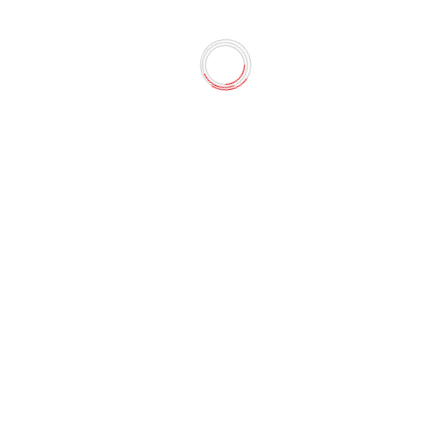
 необычайно приятного на ощупь материала - воздушного п
 подарком как для ребенка, так и для взрослого. Размер:7*