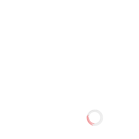
Парусник 30 см
0 отзывов
Наличие:
Нет в наличии
Модель деревянного корабля парусника Размеры:
33,5x32,5x7 см. Материал изделия – дерево.
Количество
-
+