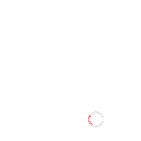
Парусник большой
0 отзывов
Наличие:
Нет в наличии
Размер: 70*80см
Количество
-
+