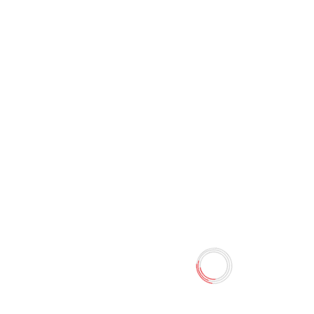
Салфетки сухие"Mona" Tamiz
(75 шт)
0 отзывов
4.50 TMT
Наличие:
Есть в наличии
Сухие салфетки Tamiz. 100% целлюлоза.
Количество
-
+