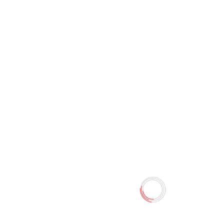
Перчатки QUALITA
универсальные L QUALITA
0 отзывов
33.80 TMT
Наличие:
Есть в наличии
Количество
-
+