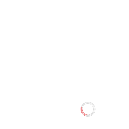
Бусины для творчества
пластик "Серебристое
английские буквы"
0 отзывов
Наличие:
Нет в наличии
Количество
-
+