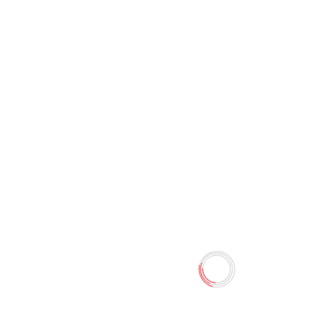
Ala danayi kim yedi? Dedemin
masallari.
0 отзывов
Наличие:
Нет в наличии
Количество
-
+