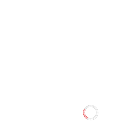
Калькулятор KS-180
0 отзывов
22.50 TMT
25.00 TMT
Наличие:
Есть в наличии
Количество
-
+