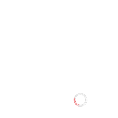
Уничтожители бумаг
(шредеры) Office Genius SH
15C
0 отзывов
Наличие:
Нет в наличии
Количество
-
+