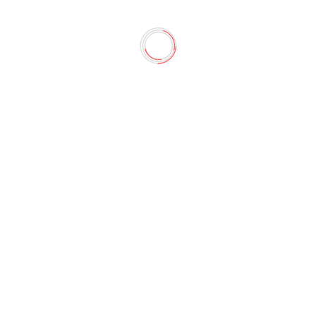
ex By Papilion" (Orange Blosso
з всех типов водостойких покрытий. Быстро и эффективн
водов и следов. Придаёт вымытым поверхностям свежесть и
й из различных водостойких материа...