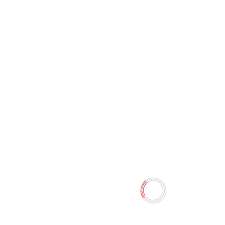
Контейнер для еды 7001
0 отзывов
Наличие:
Нет в наличии
Контейнер для еды
Количество
-
+