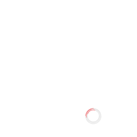
Карандаши цветные 24 цв
"DOMS" DM18818-24
0 отзывов
29.80 TMT
35.00 TMT
Наличие:
Есть в наличии
Карандаши цветные 24 цв "DOMS"
Количество
-
+