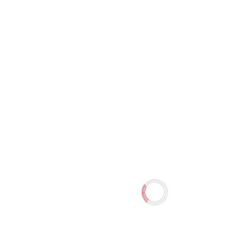
Калькулятор 12-digit JS-956
"JOINUS"
0 отзывов
85.00 TMT
Наличие:
Есть в наличии
Калькулятор 12-digit "JOINUS"
Количество
-
+