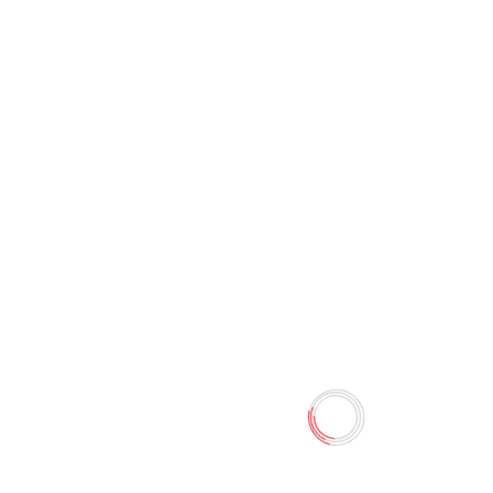
Блокнот А-7 АА0614-27
0 отзывов
18.00 TMT
20.00 TMT
Наличие:
Есть в наличии
Размер: 10.5х8 см в линию.
Количество
-
+