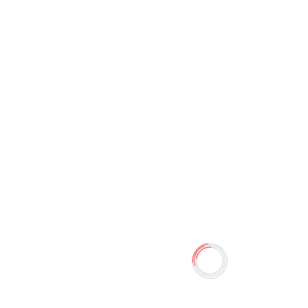
Ланчбокс 8064
0 отзывов
76.50 TMT
90.00 TMT
Наличие:
Есть в наличии
Количество
-
+