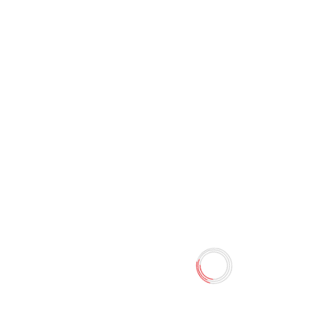
Стиралка точилка 99630
0 отзывов
12.80 TMT
15.00 TMT
Наличие:
Есть в наличии
Стиралка точилка"морожное"
Количество
-
+