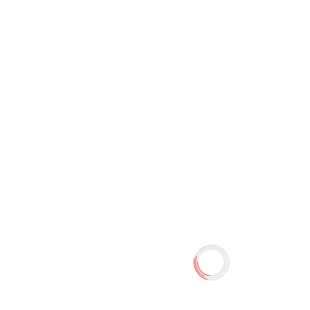
Найди время: Как
фокусироваться на главном
Кнапп Джейк,
0 отзывов
125.10 TMT
139.00 TMT
Наличие:
Есть в наличии
Бывает, что вы оглядываетесь на прошедший день,
недоумевая: «А что я сегодня сделал?» Вы мечтаете о
проектах и занятиях, до которых у вас когда-нибудь
обязательно дойдут руки. только вот это «когда-нибудь»
никогда не наступает? У вас бывают дни, когда вы