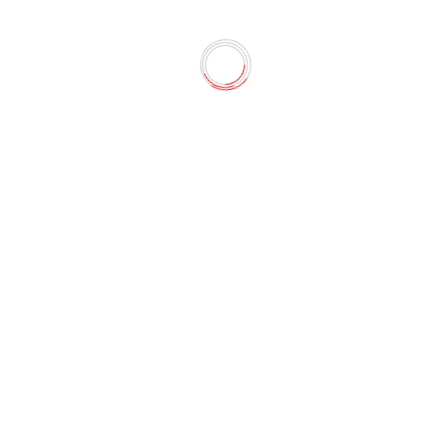
я. Цветков В.И.
ать о Вселенной, её происхождении и устройстве! Самые у
еты Солнечной системы, полезные советы по наблюдению 
нформация в книге подана захватывающе ...