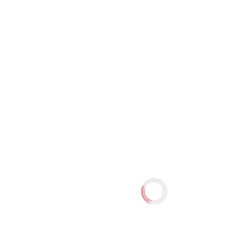
Калькулятор 12 digit CX-556
(Dolphin)
0 отзывов
200.00 TMT
Наличие:
Есть в наличии
Канцелярский калькулятор с 14 разновидностями
вычисления.
Количество
-
+