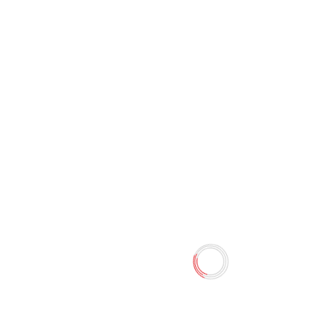
Блокнот мини с ручкой Стич
Е-005
0 отзывов
13.50 TMT
15.00 TMT
Наличие:
Есть в наличии
Блокнот мини с ручкой
Количество
-
+