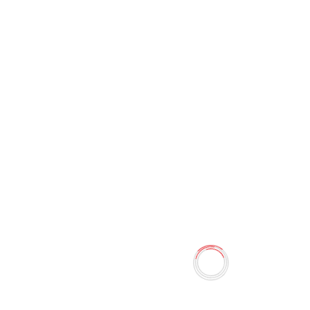
Блокнот А-6 АА0614-17
0 отзывов
22.50 TMT
25.00 TMT
Наличие:
Есть в наличии
Блокнот А-6 в линию Размер:14*9 см Блокнот А6 — это
компактная записная книжка стандартного формата
105*148мм. Он примерно равен размеру смартфона или
четверти листа А4, удобно помещается в карман, сумку
или рюкзак, что делает его идеальным для быстрых
записей, эскизов и планирования «на ходу». ...
Количество
-
+