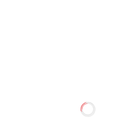
Ланчбокс HSD88014k
0 отзывов
85.00 TMT
100.00 TMT
Наличие:
Есть в наличии
Количество
-
+