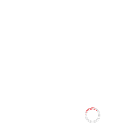
Ланчбокс London SM-L-1
2007A Smiggle
0 отзывов
110.50 TMT
130.00 TMT
Наличие:
Есть в наличии
Количество
-
+