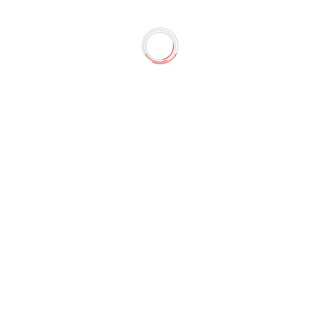
F
ля переноски и хранения документов, объединяющий свойс
нией, и часто имеет несколько внутренних отделений для с