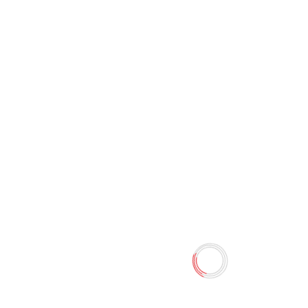
Стакан для ручек детский
FQ85BB
0 отзывов
12.80 TMT
15.00 TMT
Наличие:
Есть в наличии
Стакан для ручек детский FQ85BB
Количество
-
+