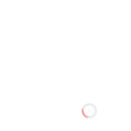
Подставка сеточная 7022
0 отзывов
72.00 TMT
80.00 TMT
Наличие:
Есть в наличии
Подставка сеточная 7022
Количество
-
+