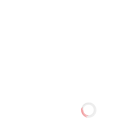
Подставка деревянная 6003
0 отзывов
Наличие:
Нет в наличии
Подставка деревянная 4 отделений размер: 12х12х11.5
см
Количество
-
+