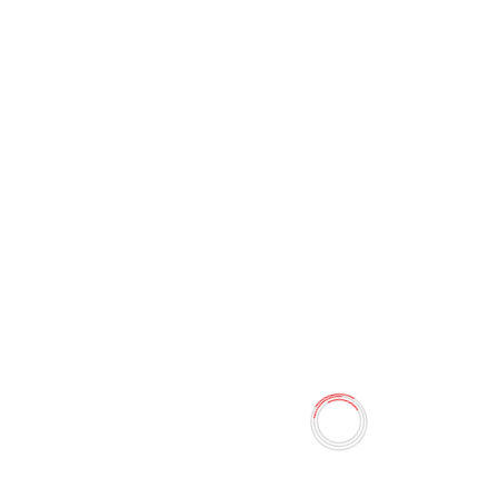
Большая энциклопедия
школьника. Книга вопросов
и ответов, Клюшник Лариса
Владимировна
0 отзывов
348.30 TMT
387.00 TMT
Наличие:
Есть в наличии
Почему радуга разноцветная? Как всплывает подводная
лодка? Зачем растениям цветки? Что такое звезда? В
этой интересной, по-настоящему увлекательной книге