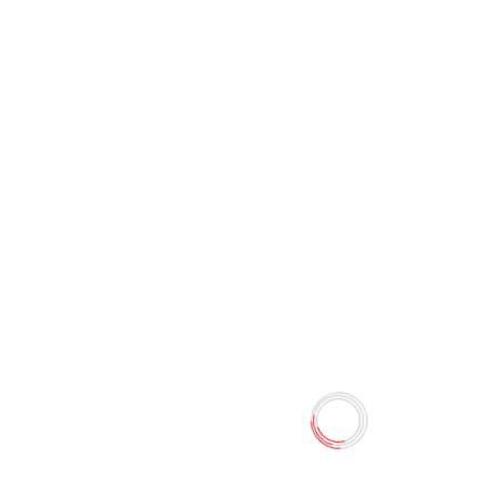
Папка для тетрадей
Пластиковая А5ф 1
отделение на молнии
-Пиксель
0 отзывов
40.50 TMT
45.00 TMT
Наличие:
Есть в наличии
Пластиковая папка для тетрадей создана для
организации порядка, хранения и удобной
транспортировки школьных принадлежностей. Тканевая