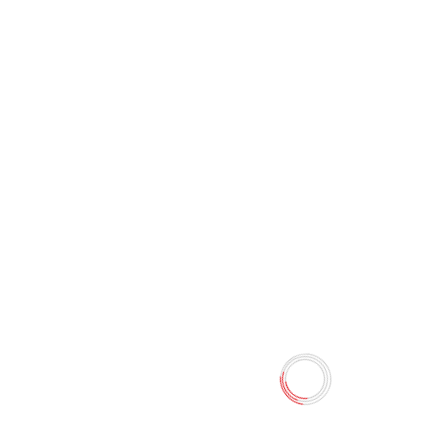
Папка для тетрадей
Пластиковая 2 отделения с
вкладышем А4ф на молнии
-МЯУ-СТОРИ
0 отзывов
63.00 TMT
70.00 TMT
Наличие:
Есть в наличии
Пластиковая папка для труда на молнии. Размер
245х340х75мм. Папка с двумя отделениями, внутри на
перегородке имеются петельки из резинки для