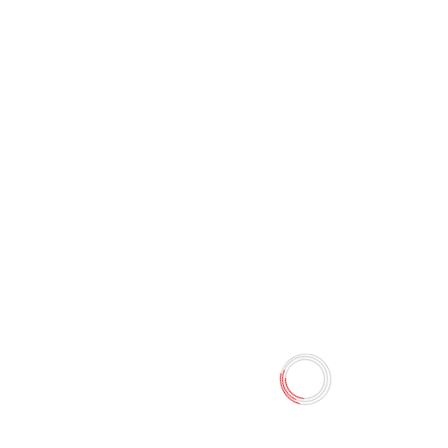
Папка для тетрадей
Пластиковая 2 отделения с
вкладышем А4ф на молнии
-Офсайд
0 отзывов
45.00 TMT
50.00 TMT
Наличие:
Есть в наличии
Пластиковая папка для труда на молнии. Размер
245х340х75мм. Папка с двумя отделениями, внутри на
перегородке имеются петельки из резинки для