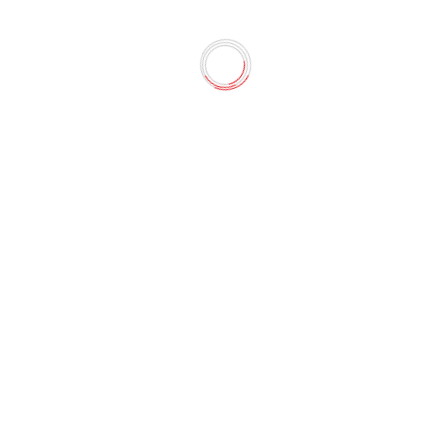
5-204
ров, заполненных непрозрачной, водостойкой акриловой кр
рокие мазки, идеальные для творчества на самых разных по
нга, каллиграфии, граффити...