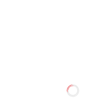
Блокнот For You А-6 5702-11
0 отзывов
21.60 TMT
24.00 TMT
Наличие:
Есть в наличии
Размер: 14х9 см в линию.
Количество
-
+