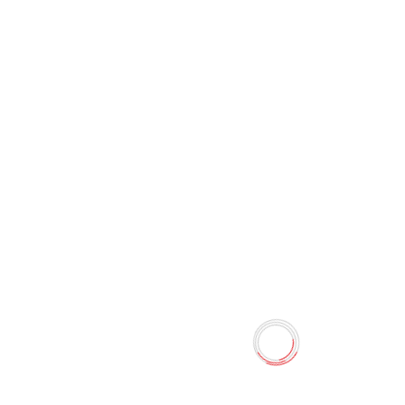
Линейка 30 см пластиковая
Minifish 9257
0 отзывов
4.30 TMT
5.00 TMT
Наличие:
Есть в наличии
Линейка 30 см пластиковая
Количество
-
+