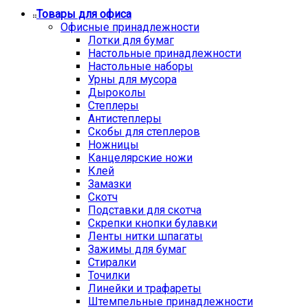
Товары для офиса
Офисные принадлежности
Лотки для бумаг
Настольные принадлежности
Настольные наборы
Урны для мусора
Дыроколы
Степлеры
Антистеплеры
Скобы для степлеров
Ножницы
Канцелярские ножи
Клей
Замазки
Скотч
Подставки для скотча
Скрепки кнопки булавки
Ленты нитки шпагаты
Зажимы для бумаг
Стиралки
Точилки
Линейки и трафареты
Штемпельные принадлежности