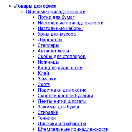
Товары для офиса
Офисные принадлежности
Лотки для бумаг
Настольные принадлежности
Настольные наборы
Урны для мусора
Дыроколы
Степлеры
Антистеплеры
Скобы для степлеров
Ножницы
Канцелярские ножи
Клей
Замазки
Скотч
Подставки для скотча
Скрепки кнопки булавки
Ленты нитки шпагаты
Зажимы для бумаг
Стиралки
Точилки
Линейки и трафареты
Штемпельные принадлежности